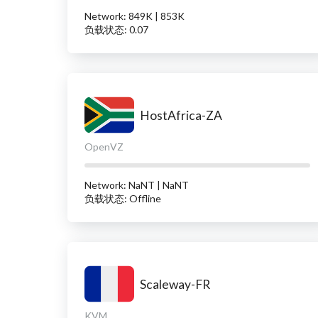
Network: 849K | 853K
负载状态: 0.07
HostAfrica-ZA
OpenVZ
Network: NaNT | NaNT
负载状态: Offline
Scaleway-FR
KVM