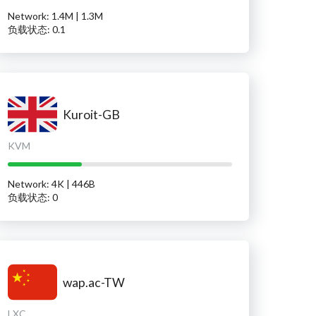
Network: 1.4M | 1.3M
负载状态: 0.1
Kuroit-GB
KVM
Network: 4K | 446B
负载状态: 0
wap.ac-TW
LXC