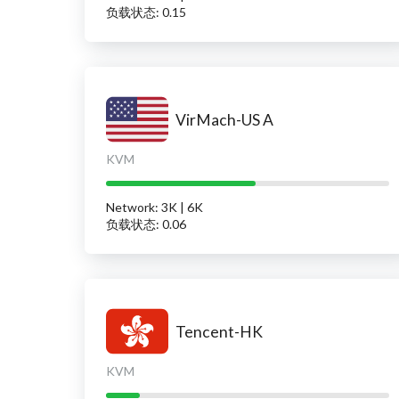
负载状态: 0.15
VirMach-US A
KVM
Network: 3K | 6K
负载状态: 0.06
Tencent-HK
KVM