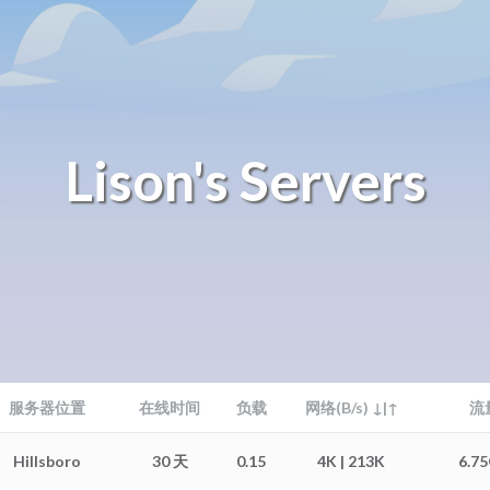
Lison's Servers
服务器位置
在线时间
负载
网络(B/s) ↓|↑
流量
Hillsboro
30 天
0.15
4K | 213K
6.75