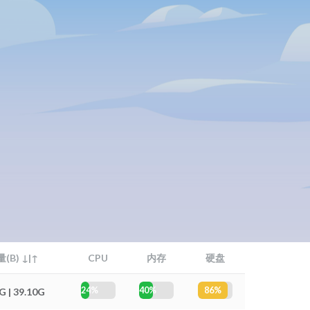
(B) ↓|↑
CPU
内存
硬盘
24%
40%
86%
G | 39.10G