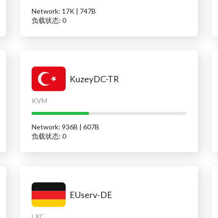
Network: 17K | 747B
负载状态: 0
KuzeyDC-TR
KVM
Network: 936B | 607B
负载状态: 0
EUserv-DE
LXC