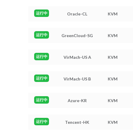
运行中
Oracle-CL
KVM
运行中
GreenCloud-SG
KVM
运行中
VirMach-US A
KVM
运行中
VirMach-US B
KVM
运行中
Azure-KR
KVM
运行中
Tencent-HK
KVM