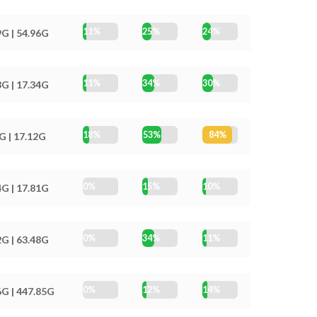
11%
25%
24%
9G | 54.96G
11%
34%
30%
3G | 17.34G
18%
53%
84%
G | 17.12G
0%
15%
10%
4G | 17.81G
0%
34%
11%
2G | 63.48G
0%
12%
14%
6G | 447.85G